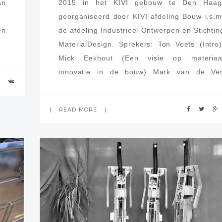
an
2015 in het KIVI gebouw te Den Haag
georganiseerd door KIVI afdeling Bouw i.s.m
en
de afdeling Industrieel Ontwerpen en Stichtin
MaterialDesign. Sprekers: Ton Voets (Intro)
Mick Eekhout (Een visie op materiaa
innovatie in de bouw) Mark van de Ve
(Standaardisatie en identiteit)
Pieter Desmet (Design for Experience) Rogie
READ MORE
van der Heide (De gevel als beeldscherm)
Willem Joost de Vries (De beleving va
winkelcentra in de toekomst) Paul Mijksenaa
(De gebouwde omgeving en media) El
Zijlstra (Communicatie tusse
materiaalontwikkelaars en architecten)
Forumdiscussie