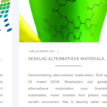
BELEVINGEN VAN...
MATERIALDESIGN OP MATERIALS 2016, 20 EN 21 APRIL KONINGSHOF VELDHOVEN
VERSLAG ALTERNATIEVE MATERIALEN (2016-03-21)
de
Samenvatting alternatieve materialen, HvA o
de
21 maart 2016: Bioplastics zijn goed
il
alternatieve materialen voor fossiel
in
materialen, maar moeten hun plaats no
an
verder veroveren. Het is daarbij zeker va