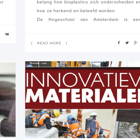
or
belang hoe bioplastics zich onderscheiden e
hoe ze herkend en beleefd worden
De Hogeschool van Amsterdam is ee
belangrijk kenniscentrum op dit gebied.
De volgende presentaties die gegeven werde
READ MORE
zijn te downloaden: