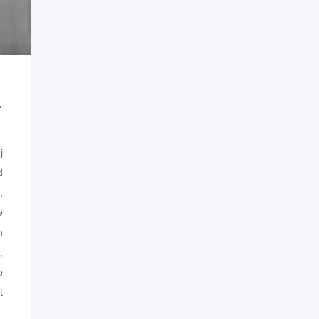
15) TUDELFT
j
d
,
e
n
,
b
t
o