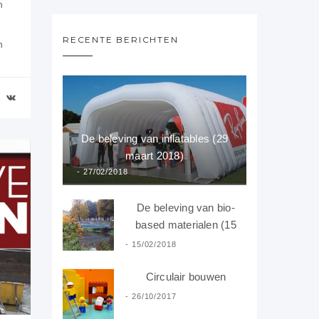
n
RECENTE BERICHTEN
n
n
De beleving van inflatables (29
maart 2018)
27/02/2018
De beleving van bio-
based materialen (15
februari 2018)
15/02/2018
Circulair bouwen
26/10/2017