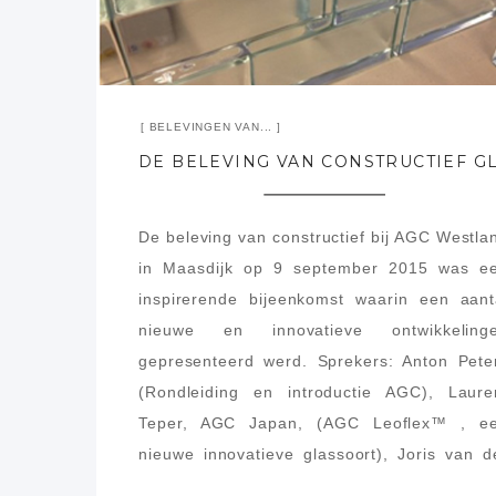
BELEVINGEN VAN...
De beleving van constructief bij AGC Westla
in Maasdijk op 9 september 2015 was e
inspirerende bijeenkomst waarin een aant
nieuwe en innovatieve ontwikkeling
gepresenteerd werd. Sprekers: Anton Pete
(Rondleiding en introductie AGC), Laure
Teper, AGC Japan, (AGC Leoflex™ , e
nieuwe innovatieve glassoort), Joris van d
Vleuten (Bewerken van, en rekenen a