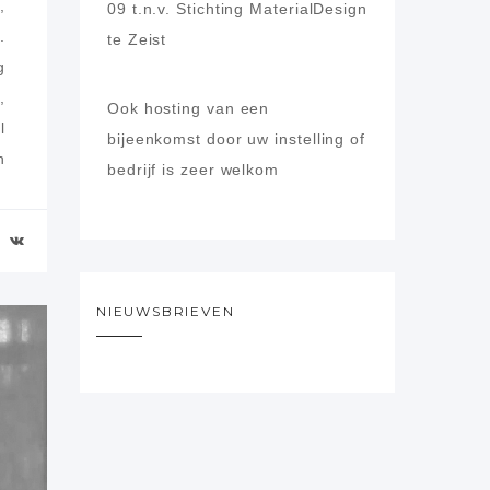
,
09
t.n.v. Stichting MaterialDesign
.
te Zeist
g
,
Ook hosting van een
l
bijeenkomst door uw instelling of
n
bedrijf is zeer welkom
r
,
n
r
NIEUWSBRIEVEN
s
n
,