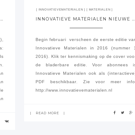
INNOVATIEVEMATERIALEN
MATERIALEN
ALTERNATIEVE MATERIALEN (2016-03-21) HOGESCHOOL VAN AMSTERDAM
INNOVATIEVE MATERIALEN NIEUWE EDITIE NUMMER 1 2016
),
Begin februari verscheen de eerste editie va
a:
Innovatieve Materialen in 2016 (nummer 
ls
2016). Klik ter kennismaking op de cover voo
n.
de bladerbare editie. Voor abonnees i
an
Innovatieve Materialen ook als (interactieve
an
PDF beschikbaar. Zie voor meer info
de
http://www.innovatievematerialen.nl
an
READ MORE