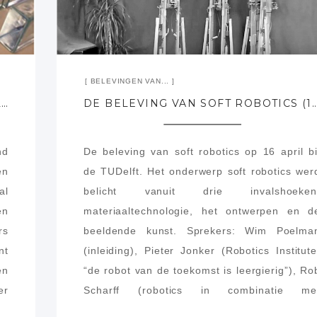
BELEVINGEN VAN...
DE BELEVING VAN CONSTRUCTIEF GLAS (2-09-2015) AGC WESTLAND
DE BELEVING VAN SOFT ROBOTICS (16-04-20
nd
De beleving van soft robotics op 16 april bi
en
de TUDelft. Het onderwerp soft robotics wer
al
belicht vanuit drie invalshoeken
en
materiaaltechnologie, het ontwerpen en d
rs
beeldende kunst. Sprekers: Wim Poelma
nt
(inleiding), Pieter Jonker (Robotics Institute
en
“de robot van de toekomst is leergierig”), Ro
er
Scharff (robotics in combinatie me
an
pneumatiek, “shaking hands”), Marc