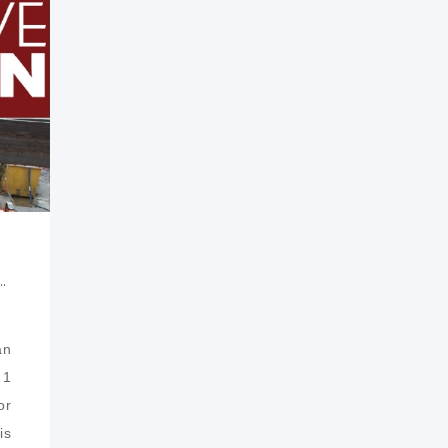
RIALEN NIEUWE EDITIE NUMMER 1 2016
an
 1
or
is