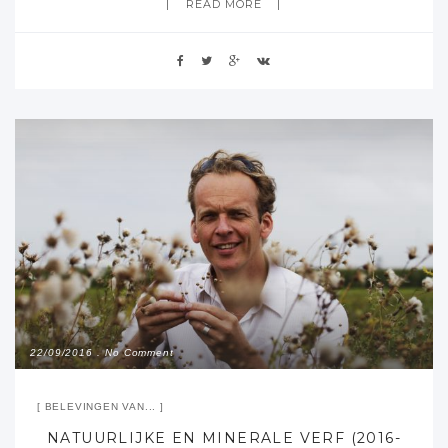
READ MORE
(youtube filmpjes, bionische mieren, smart birds)
Sprekers en presentaties: Marco Rozendaal (het
sociale rugzakje), Kas Oosterhuis (Dynamische
gebouwen), Jan Koudijzer (realisatie van beweging
in constructies)
22/09/2016
No Comment
BELEVINGEN VAN...
NATUURLIJKE EN MINERALE VERF (2016-