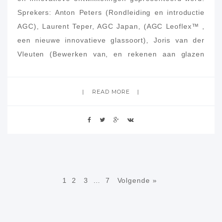
Sprekers: Anton Peters (Rondleiding en introductie
AGC), Laurent Teper, AGC Japan, (AGC Leoflex™ ,
een nieuwe innovatieve glassoort), Joris van der
Vleuten (Bewerken van, en rekenen aan glazen
constructies), Rob Nijsse (Gegoten constructieve
bouwelementen uit glas)
READ MORE
1
2
3
…
7
Volgende »