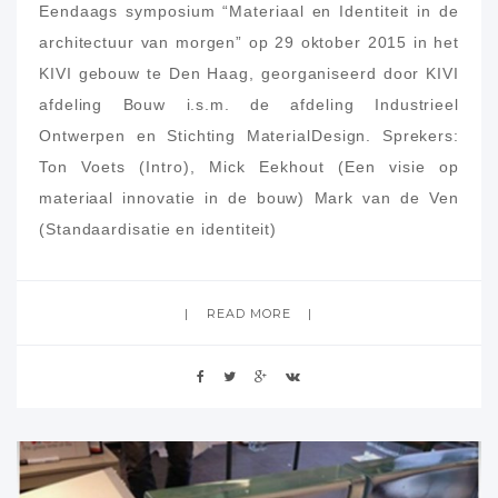
Eendaags symposium “Materiaal en Identiteit in de
architectuur van morgen” op 29 oktober 2015 in het
KIVI gebouw te Den Haag, georganiseerd door KIVI
afdeling Bouw i.s.m. de afdeling Industrieel
Ontwerpen en Stichting MaterialDesign. Sprekers:
Ton Voets (Intro), Mick Eekhout (Een visie op
materiaal innovatie in de bouw) Mark van de Ven
(Standaardisatie en identiteit)
Pieter Desmet (Design for Experience) Rogier van
der Heide (De gevel als beeldscherm), Willem Joost
READ MORE
de Vries (De beleving van winkelcentra in de
toekomst) Paul Mijksenaar (De gebouwde omgeving
en media) Els Zijlstra (Communicatie tussen
materiaalontwikkelaars en architecten),
Forumdiscussie