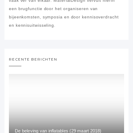
vaak ver van elkaar. MaterialDesign vervult hierin
een brugfunctie door het organiseren van
bijeenkomsten, symposia en door kennisoverdracht
en kennisuitwisseling.
RECENTE BERICHTEN
De beleving van inflatables (29 maart 2018)