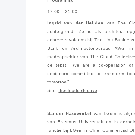
17:00 – 21:00
Ingrid van der Heijden
van
The
Clo
achtergrond. Ze is als architect op
achtereenvolgens bij The Unit Busines
Bank en Architectenbureau AWG i
medeoprichter van The Cloud Collective
de tekst: “We are a co-operation of 
designers committed to transform tod
tomorrow”.
Site:
thecloudcollective
Sander Hazewinkel
van LGem is afgest
van Erasmus Universiteit en is derha
functie bij LGem is Chief Commercial Off