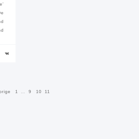
e’
De
nd
nd
orige
1
…
9
10
11