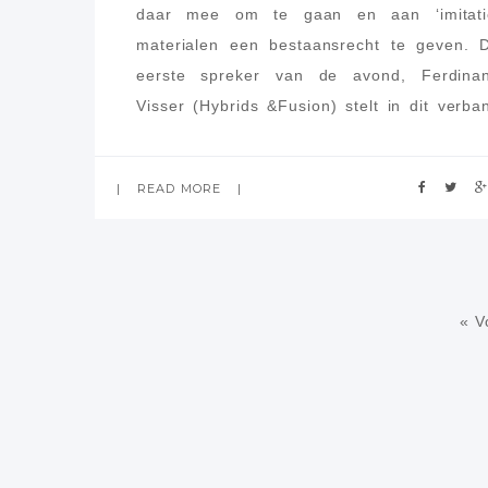
daar mee om te gaan en aan ‘imitati
materialen een bestaansrecht te geven. 
eerste spreker van de avond, Ferdina
Visser (Hybrids &Fusion) stelt in dit verba
heel duidelijk dat het
READ MORE
« V